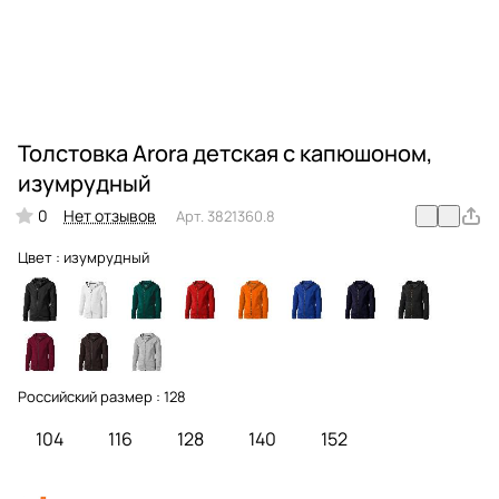
Толстовка Arora детская с капюшоном,
изумрудный
0
Нет отзывов
Арт.
3821360.8
Цвет :
изумрудный
Российский размер :
128
104
116
128
140
152