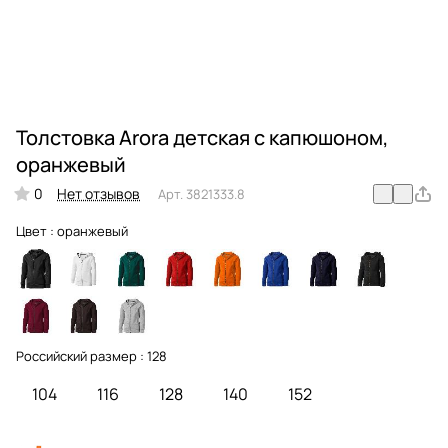
Толстовка Arora детская с капюшоном,
оранжевый
0
Нет отзывов
Арт.
3821333.8
Цвет :
оранжевый
Российский размер :
128
104
116
128
140
152