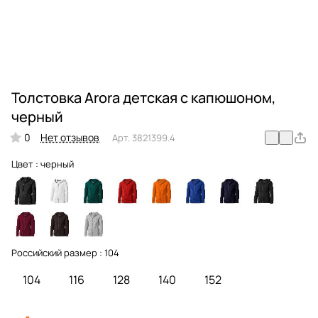
Толстовка Arora детская с капюшоном,
черный
0
Нет отзывов
Арт.
3821399.4
Цвет :
черный
Российский размер :
104
104
116
128
140
152